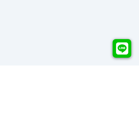
Rako Template
Copyrights ©
2026
All rights reserved by
Rako Template