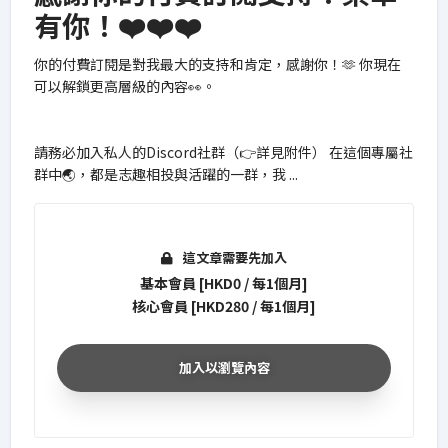
有你！❤️❤️❤️
你的付費訂閱是對我最大的支持和肯定，感謝你！🫶 你現在
可以解鎖更高層級的內容👀。
請務必加入私人的Discord社群（👉詳見附件） 在這個專屬社
群中🌏，都是志趣相投與活躍的一群，我
...
這文章需要先加入
基本會員
[
HKD
0
/
每
1
個月
]
核心會員
[
HKD
280
/
每
1
個月
]
加入以瀏覽內容