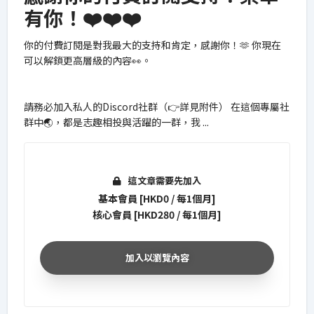
有你！❤️❤️❤️
你的付費訂閱是對我最大的支持和肯定，感謝你！🫶 你現在
可以解鎖更高層級的內容👀。
請務必加入私人的Discord社群（👉詳見附件） 在這個專屬社
群中🌏，都是志趣相投與活躍的一群，我
...
這文章需要先加入
基本會員
[
HKD
0
/
每
1
個月
]
核心會員
[
HKD
280
/
每
1
個月
]
加入以瀏覽內容