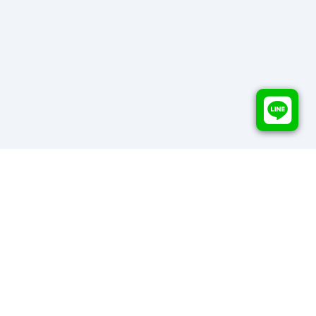
Rako Template
Copyrights ©
2026
All rights reserved by
Rako Template