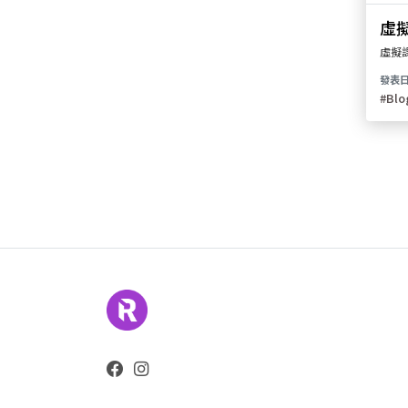
虛
虛擬
發表日
#Bl