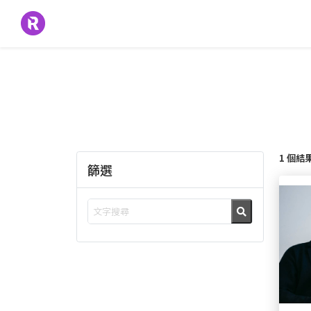
1 個結
篩選