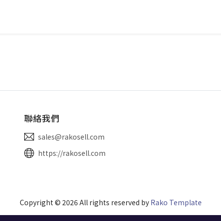
聯絡我們
sales@rakosell.com
https://rakosell.com
Copyright ©
2026
All rights reserved by
Rako Template